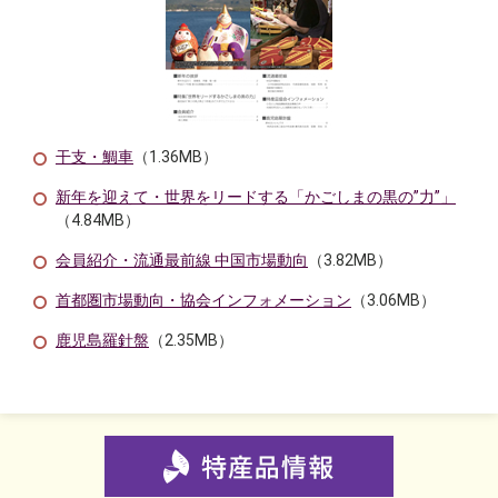
干支・鯛車
（1.36MB）
新年を迎えて・世界をリードする「かごしまの黒の”力”」
（4.84MB）
会員紹介・流通最前線 中国市場動向
（3.82MB）
首都圏市場動向・協会インフォメーション
（3.06MB）
鹿児島羅針盤
（2.35MB）