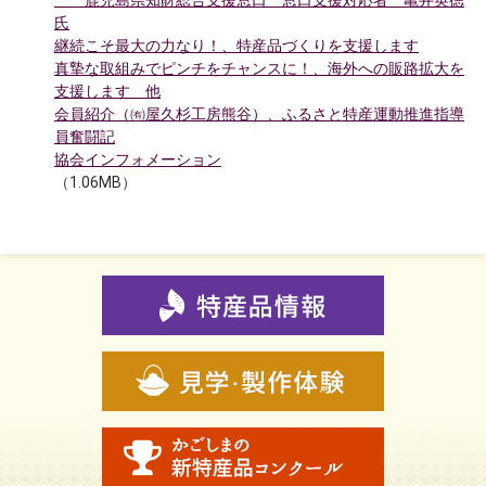
鹿児島県知財総合支援窓口 窓口支援対応者 亀井英徳
氏
継続こそ最大の力なり！、特産品づくりを支援します
真摯な取組みでピンチをチャンスに！、海外への販路拡大を
支援します 他
会員紹介（㈲屋久杉工房熊谷）、ふるさと特産運動推進指導
員奮闘記
協会インフォメーション
（1.06MB）