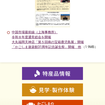
中国市場最前線（上海事務所）
令和８年度通常総会を開催
大丸福岡天神店「第５回南の宝箱鹿児島展」開催
「かごしま遊楽館31周年記念誕生祭」開催 他
（1.9MB）