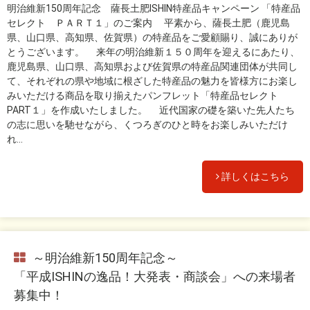
明治維新150周年記念 薩長土肥ISHIN特産品キャンペーン 「特産品
セレクト ＰＡＲＴ１」のご案内 平素から、薩長土肥（鹿児島
県、山口県、高知県、佐賀県）の特産品をご愛顧賜り、誠にありが
とうございます。 来年の明治維新１５０周年を迎えるにあたり、
鹿児島県、山口県、高知県および佐賀県の特産品関連団体が共同し
て、それぞれの県や地域に根ざした特産品の魅力を皆様方にお楽し
みいただける商品を取り揃えたパンフレット「特産品セレクト
PART１」を作成いたしました。 近代国家の礎を築いた先人たち
の志に思いを馳せながら、くつろぎのひと時をお楽しみいただけ
れ...
詳しくはこちら
～明治維新150周年記念～
「平成ISHINの逸品！大発表・商談会」への来場者
募集中！