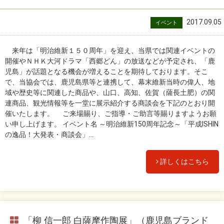
2017.09.05
イベント
来年は「明治維新１５０周年」を迎え、当県では関連イベントの
開催やＮＨＫ大河ドラマ「西郷どん」の放送などが予定され、「鹿
児島」が話題となる機会が増えることを期待しております。そこ
で、当協会では、鹿児島県等と連携して、幕末維新当時の偉人、地
域や歴史等に関連した商品や、山口、高知、佐賀（薩長土肥）の関
連商品、観光情報等を一堂に展示紹介する商談会を下記のとおり開
催いたします。 ご来場賜り、ご指導・ご助言等賜りますようお願
い申し上げます。 イベント名 ～明治維新150周年記念～「平成ISHIN
の逸品！大発表・商談会」...
詳しくはこちら
「柳 信一郎 白薩摩作陶展」（鹿児島ブランド