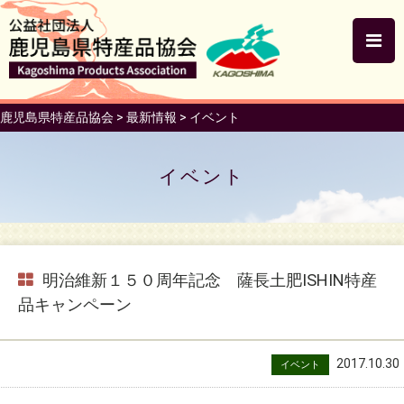
鹿児島県特産品協会
>
最新情報
>
イベント
イベント
明治維新１５０周年記念 薩長土肥ISHIN特産
品キャンペーン
2017.10.30
イベント