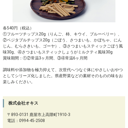
各540円（税込）
①フルーツチップス20g（りんご、柿、キウイ、ブルーベリー）、
②ベジタブルチップス20g（ごぼう、さつまいも、かぼちゃ、にん
じん、むらさきいも、ゴーヤ）、③さつまいもスティックごぼう風
味30g、④さつまいもスティックしょうがミルクティ風味30g
賞味期間：①②常温3ヶ月間、③④常温6ヶ月間
調味料や添加物を極力抑えて、次世代へつなぐ体にやさしいおやつ
としてシリーズ化しました。県産野菜などの素材そのものの味をお
楽しみください。
株式会社オキス
〒893-0131 鹿屋市上高隈町1910-3
電話：0994-45-2508