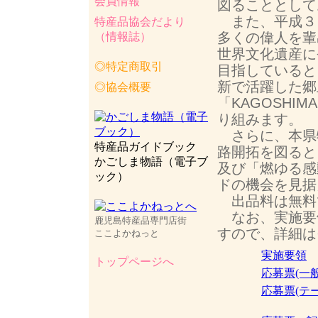
会員情報
図ることとして
また、平成３
特産品協会だより
多くの偉人を輩
（情報誌）
世界文化遺産に
◎特定商取引
目指していると
新で活躍した郷
◎協会概要
「KAGOSH
り組みます。
さらに、本県
特産品ガイドブック
路開拓を図ると
かごしま物語（電子ブ
及び「燃ゆる感
ック）
ドの機会を見据
出品料は無料
なお、実施要
鹿児島特産品専門店街
すので、詳細は
ここよかねっと
実施要領
(
トップページへ
応募票(一
応募票(テ