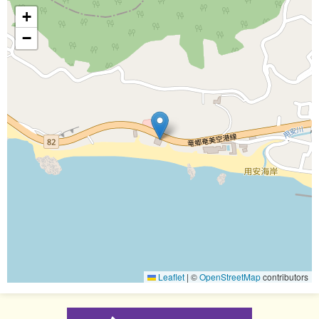
+
−
Leaflet
|
©
OpenStreetMap
contributors