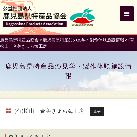
鹿児島県特産品協会
>
鹿児島県特産品の見学・製作体験施設情報
>
(有)
松山 奄美きょら海工房
鹿児島県特産品の見学・製作体験施設情
報
(有)松山 奄美きょら海工房
菓子