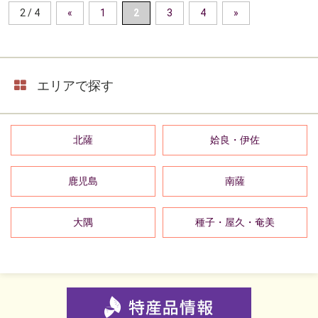
2 / 4
«
1
2
3
4
»
エリアで探す
北薩
姶良・伊佐
鹿児島
南薩
大隅
種子・屋久・奄美