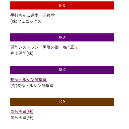
飲食
手打ちそば道場 三稜館
(株)フェニックス
醸造
黒酢レストラン「黒酢の郷 桷志田」
福山黒酢(株)
醸造
長命ヘルシン酢醸造
(有)長命ヘルシン酢醸造
焼酎
国分酒造(株)
国分酒造(株)