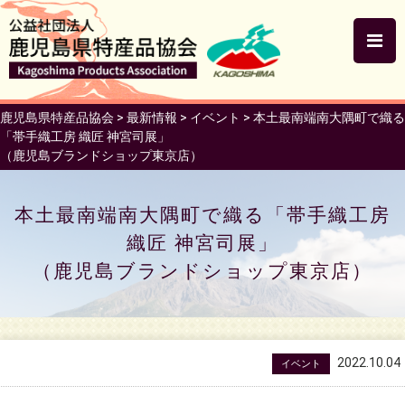
鹿児島県特産品協会
>
最新情報
>
イベント
>
本土最南端南大隅町で織る
「帯手織工房 織匠 神宮司展」
（鹿児島ブランドショップ東京店）
本土最南端南大隅町で織る「帯手織工房
織匠 神宮司展」
（鹿児島ブランドショップ東京店）
2022.10.04
イベント