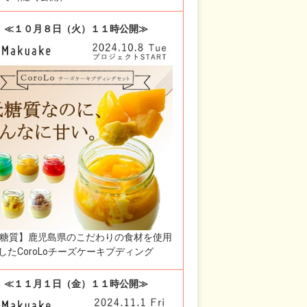
≪１０月８日（火）１１時公開≫
糖質】鹿児島県のこだわりの食材を使用
したCoroLoチーズケーキプディング
≪１１月１日（金）１１時公開≫