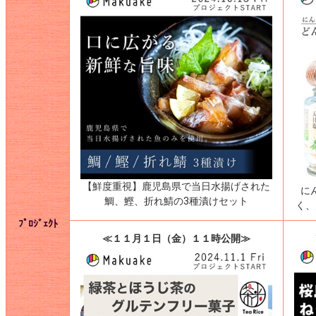
【鮮度重視】鹿児島県で当日水揚げされた
に
鯛、鰹、折れ鯖の3種漬けセット
く、
ﾌﾟﾛｼﾞｪｸﾄ
≪１１月１日（金）１１時公開≫