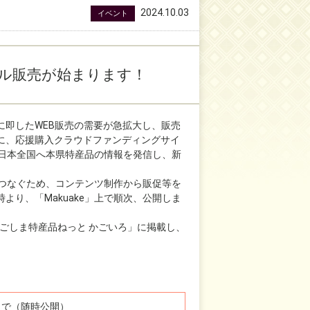
2024.10.03
イベント
アル販売が始まります！
即したWEB販売の需要が急拡大し、販売
に、応援購入クラウドファンディングサイ
で日本全国へ本県特産品の情報を発信し、新
につなぐため、コンテンツ制作から販促等を
り、「Makuake」上で順次、公開しま
かごしま特産品ねっと かごいろ」に掲載し、
まで（随時公開）