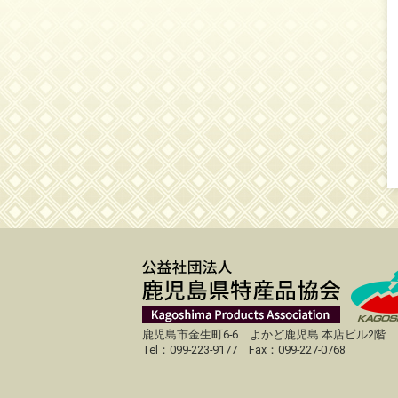
鹿児島市金生町6-6 よかど鹿児島 本店ビル2階
Tel：099-223-9177 Fax：099-227-0768