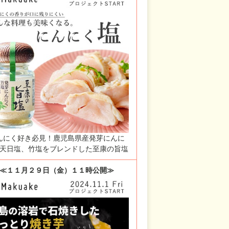
んにく好き必見！鹿児島県産発芽にんに
天日塩、竹塩をブレンドした至康の旨塩
≪１１月２９日（金）１１時公開≫