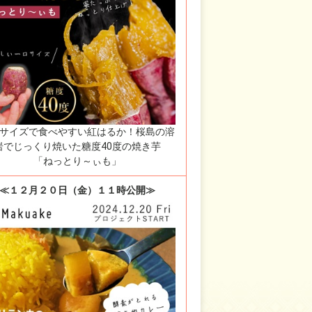
サイズで食べやすい紅はるか！桜島の溶
岩でじっくり焼いた糖度40度の焼き芋
「ねっとり～ぃも」
≪１２月２０日（金）１１時公開≫