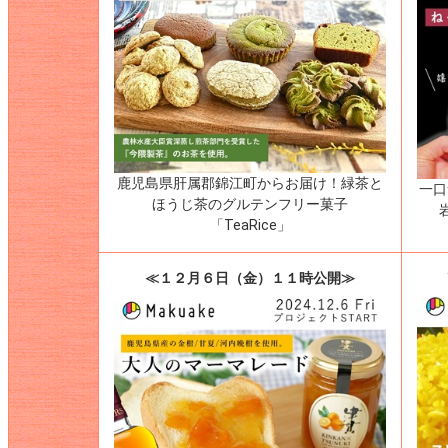
鹿児島県肝属郡錦江町からお届け！緑茶と
一口
ほうじ茶のグルテンフリー菓子
「TeaRice」
≪１２月６日（金）１１時公開≫