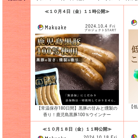
≪１０月４日（金）１１時公開≫
【低
【常温保存180日間】黒豚の甘みと燻製の
香り！鹿児島黒豚100％ウインナー
≪１０月１８日（金）１１時公開≫