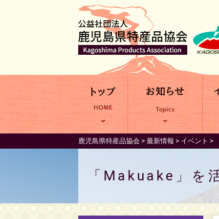
鹿児島県特産品協会
>
最新情報
>
イベント
>
「Makuake