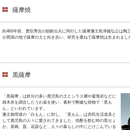
薩摩焼
約400年前、豊臣秀吉の朝鮮出兵に同行した薩摩藩主島津義弘公は陶
が異国の地で薩摩の土と向き合い、研究を重ねて薩摩焼は生まれまし
黒薩摩
「黒薩摩」は鉄分の多い鹿児島の土とシラス層や凝塊岩などに
雑木灰を調合したうわ薬を使い、素朴で剛健な焼物で「黒も
ん」といわれています。
藩主御用達の「白もん」に対し、「黒もん」は庶民生活道具と
して鹿児島の人々に愛されてきました。焼酎を飲む時の黒ぢょ
か、茶碗、皿、花器など、人々の暮らしの中にとけこんでいる