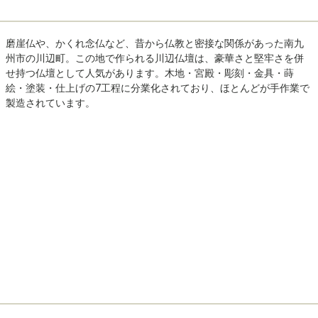
磨崖仏や、かくれ念仏など、昔から仏教と密接な関係があった南九
州市の川辺町。この地で作られる川辺仏壇は、豪華さと堅牢さを併
せ持つ仏壇として人気があります。木地・宮殿・彫刻・金具・蒔
絵・塗装・仕上げの7工程に分業化されており、ほとんどが手作業で
製造されています。