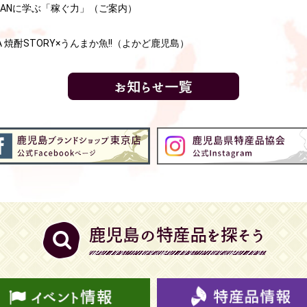
JAPANに学ぶ「稼ぐ力」（ご案内）
MA 焼酎STORY×うんまか魚!!（よかど鹿児島）