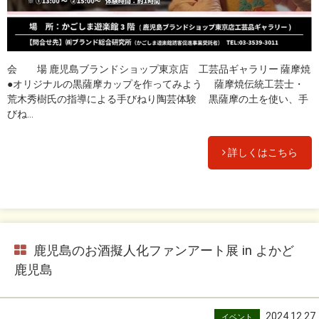
会 場 鹿児島ブランドショップ東京店 工芸品ギャラリー 薩摩焼
●オリジナルの黒薩摩カップを作ってみよう 薩摩焼伝統工芸士・
荒木秀樹氏の指導による手びねり陶芸体験 黒薩摩の土を使い、手
びね...
詳しくはこちら
鹿児島のお酒擬人化ファンアート展 in よかど
鹿児島
2024.12.27
イベント