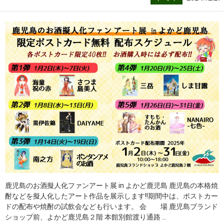
鹿児島のお酒擬人化ファンアート展 in よかど鹿児島 鹿児島の本格焼
酎などを擬人化したアート作品を展示します!!期間中は、ポストカー
ドの配布や焼酎の試飲会なども行います。 会 場 鹿児島ブランド
ショップ前、よかど鹿児島２階 本館別館渡り通路 ...