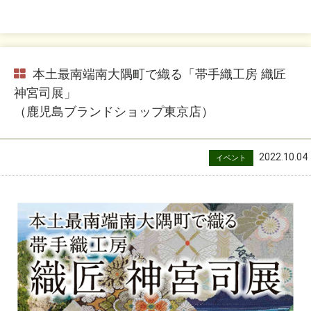
本土最南端南大隅町で織る「帯手織工房 織匠
神宮司展」
（鹿児島ブランドショップ東京店）
2022.10.04
イベント