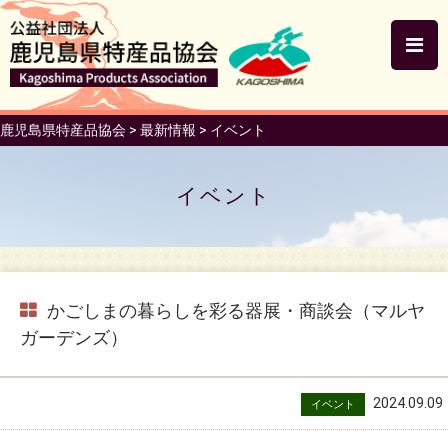
鹿児島県特産品協会
>
最新情報
>
イベント
イベント
かごしまの暮らしを彩る器展・商談会（マルヤ
ガーデンズ）
2024.09.09
イベント