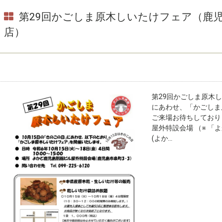
第29回かごしま原木しいたけフェア（鹿
店）
第29回かごしま原木し
にあわせ、「かごしま
ご来場お待ちしており
屋外特設会場 （※ 
(よか...