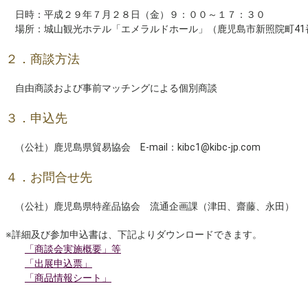
日時：平成２９年７月２８日（金）９：００～１７：３０
場所：城山観光ホテル「エメラルドホール」（鹿児島市新照院町41
２．商談方法
自由商談および事前マッチングによる個別商談
３．申込先
（公社）鹿児島県貿易協会 E-mail：kibc1@kibc-jp.com
４．お問合せ先
（公社）鹿児島県特産品協会 流通企画課（津田、齋藤、永田） TEL：
※詳細及び参加申込書は、下記よりダウンロードできます。
「商談会実施概要」等
「出展申込票」
「商品情報シート」