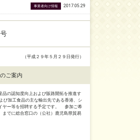
2017.05.29
事業者向け情報
８号
（平成２９年５月２９日発行）
のご案内
産品の認知度向上および販路開拓を推進す
よび加工食品の主な輸出先である香港、シ
イヤー等を招聘する予定です。 参加ご希
）までに総合窓口の（公社）鹿児島県貿易